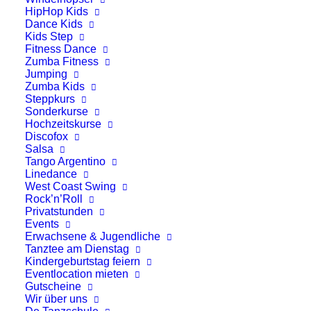
HipHop Kids
Dance Kids
Kids Step
Fitness Dance
Zumba Fitness
Jumping
Zumba Kids
Steppkurs
Sonderkurse
Unsere Öffnungszeiten &
Hochzeitskurse
Discofox
Specials
Salsa
Tango Argentino
Linedance
Liebe Tänzerinnen und Tänzer,
West Coast Swing
Rock’n’Roll
auch in den Pfingstferien ist bei uns
Privatstunden
Events
einiges los. Hier findet ihr alle Infos auf
Erwachsene & Jugendliche
einen Blick:
Tanztee am Dienstag
Kindergeburtstag feiern
Eventlocation mieten
Kurse
Gutscheine
Wir über uns
Keine Kurse vom 22.05.2026 bis