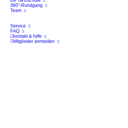
De Tanzschule
360°-Rundgang
einschließlich 25.05.2026 und vom
Team
02.06.2026 bis einschließlich 05.06.2026.
Service
Vom 26.05.2026 bis einschließlich
FAQ
kontakt & hilfe
01.06.2026 finden fast alle WTP1–WTP6
Mitglieder anmelden
Kurse wie gewohnt statt.
Während der Kurszeiten könnt ihr
außerdem jederzeit in Saal 2 frei tanzen.
Ballett
Am 30.05.2026 findet Ballett mit Toni statt.
Die genauen Zeiten findet ihr wie immer im
Anmeldeportal.
Für unsere Azubis