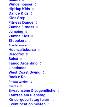
Windelhopser
HipHop Kids
Dance Kids
Kids Step
Fitness Dance
ADTV Tanzschule Piet & Müller
Zumba Fitness
Jumping
Zumba Kids
Del Fabro & Partner GmbH
Steppkurs
Oscar-Walcker-Str. 32 – 34
Sonderkurse
71636 Ludwigsburg
Hochzeitskurse
Discofox
Salsa
Telefon (07141) 921111
Tango Argentino
info@tanzschule-piet.de
Linedance
West Coast Swing
Geschäftsführer: Peter del Fabro
Rock’n’Roll
Privatstunden
Events
Umsatzsteuer Nummer: 146 187 133
Erwachsene & Jugendliche
HRB 203828
Tanztee am Dienstag
Kindergeburtstag feiern
Technische Umsetzung:
Eventlocation mieten