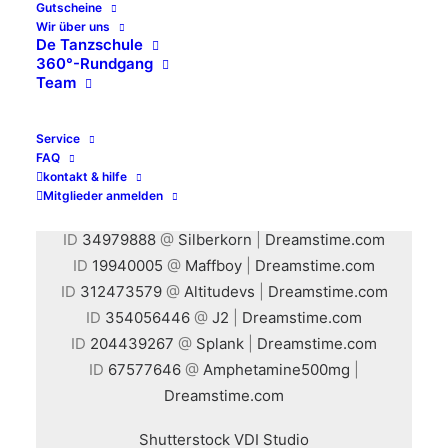
Gutscheine
www.zymedia.de
Wir über uns
De Tanzschule
Bildnachweis:
360°-Rundgang
Shutterstock, Fotolia, Dreamstime, AdobeStock,
Team
Tanzschule Piet & Müller
Service
FAQ
Ergänzender Bildnachweis
kontakt & hilfe
Mitglieder anmelden
ID
169274534
@
Gudrun Krebs
|
Dreamstime.com
ID
34979888
@
Silberkorn
|
Dreamstime.com
ID
19940005
@
Maffboy
|
Dreamstime.com
ID
312473579
@
Altitudevs
|
Dreamstime.com
ID
354056446
@
J2
|
Dreamstime.com
ID
204439267
@
Splank
|
Dreamstime.com
ID
67577646
@
Amphetamine500mg
|
Dreamstime.com
Shutterstock VDI Studio