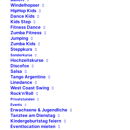
Windelhopser
HipHop Kids
Dance Kids
Kids Step
Fitness Dance
Die Tanzschule Piet & Müller in
Zumba Fitness
Ludwigsburg
Jumping
Zumba Kids
Steppkurs
Tauchen Sie ein in eine neue Dimension des
Sonderkurse
Hochzeitskurse
Tanzens! In unserer Tanzschule erwarten Sie nicht
Discofox
nur 1500 Quadratmeter Platz, sondern auch acht
Salsa
Tango Argentino
Säle, die darauf warten, von Ihnen erobert zu
Linedance
werden. Mehr …
West Coast Swing
Rock’n’Roll
Privatstunden
Nur bei uns: Probestunde zu
Events
Erwachsene & Jugendliche
einem Kurs Ihrer Wahl !
Tanztee am Dienstag
Kindergeburtstag feiern
Eventlocation mieten
Sie sind noch nicht sicher, ob Tanzen etwas für Sie