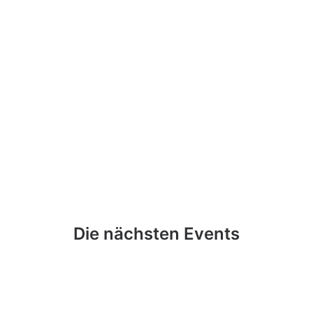
Galaball 19.12.2026
Unser festlicher Galaball im Dezember in
Ludwigsburg. Die Shows für alle Sinne:
mehr info
Die nächsten Events