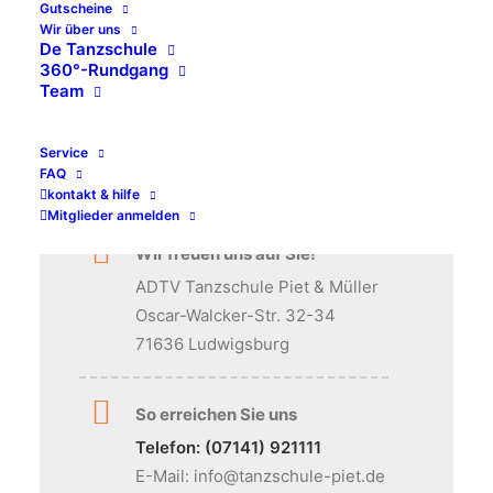
Gutscheine
ist? Wir laden Sie ein zu einer
Probestunde
bei uns!
Wir über uns
De Tanzschule
Egal ob Erwachsene, Jugendliche oder Kids.
360°-Rundgang
Kurzkurse wie Disco-Fox, Salsa, Tango Argentino auf
Team
Anfrage.
Rufen Sie uns an
, wir beraten Sie gerne und
Service
vereinbaren mit Ihnen
Ihren Probetermin
!
FAQ
kontakt & hilfe
Mitglieder anmelden
Wir freuen uns auf Sie!
ADTV Tanzschule Piet & Müller
Oscar-Walcker-Str. 32-34
71636 Ludwigsburg
So erreichen Sie uns
Telefon: (07141) 921111
E-Mail: info@tanzschule-piet.de