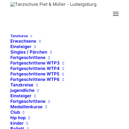
Tanzkurse
Erwachsene
Einsteiger
Singles / Pärchen
Fortgeschrittene
Willkommen in Deiner
Fortgeschrittene WTP3
Tanzerlebnis Welt in
Fortgeschrittene WTP4
Fortgeschrittene WTP5
Ludwigsburg
Fortgeschrittene WTP6
Tanzkreise
jugendliche
Einsteiger
Fortgeschrittene
Medaillenkurse
Club
hip hop
Mit unserem Kursfinder findest Du schnell das
kinder
Ballett
passende Angebot.