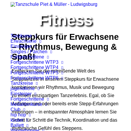
Fitness
Steppkurs für Erwachsene
Tanzkurse
Erwachsene
– Rhythmus, Bewegung &
Einsteiger
Singles / Pärchen
Spaß!
Fortgeschrittene
Fortgeschrittene WTP3
Fortgeschrittene WTP4
Entdecken Sie die mitreißende Welt des
Fortgeschrittene WTP5
Fortgeschrittene WTP6
Stepptanzes! In unserem Steppkurs für Erwachsene
Tanzkreise
kombinieren wir Rhythmus, Musik und Bewegung
jugendliche
Einsteiger
zu einem einzigartigen Tanzerlebnis. Egal, ob Sie
Fortgeschrittene
Anfänger sind oder bereits erste Stepp-Erfahrungen
Medaillenkurse
Club
mitbringen – in entspannter Atmosphäre lernen Sie
hip hop
kinder
Schritt für Schritt die Technik, Koordination und das
Ballett
rhythmische Gefühl des Steppens.
Windelhopser