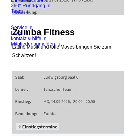
De Tanzschule
360°-Rundgang
Team
Service
Zumba Fitness
FAQ
kontakt & hilfe
Mitglieder anmelden
Latino Musik und tolle Moves bringen Sie zum
Schwitzen!