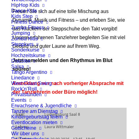
HipHop Kids
Dance Kids
Freuen Sie sich auf eine tolle Mischung aus
Kids Step
Dynamik, Musik und Fitness – und erleben Sie, wie
Fitness Dance
Zumba Fitness
das Klackern der Steppschuhe den Takt vorgibt!
Jumping
Unsere erfahrenen Tanzlehrer begleiten Sie mit viel
Zumba Kids
Steppkurs
Geduld und guter Laune auf Ihrem Weg.
Sonderkurse
Hochzeitskurse
Jetzt anmelden und den Rhythmus im Blut
Discofox
Salsa
spüren!
Tango Argentino
Linedance
West Coast Swing
Anmeldung nur nach vorheriger Absprache mit
Rock’n’Roll
der Tanzlehrerin oder Büro möglich!
Privatstunden
Events
Erwachsene & Jugendliche
Tanztee am Dienstag
Kindergeburtstag feiern
Eventlocation mieten
Gutscheine
Wir über uns