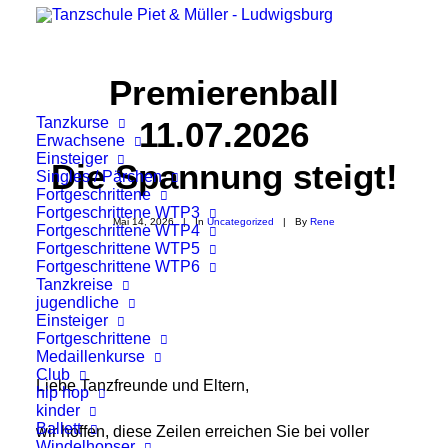
Premierenball
Tanzkurse
11.07.2026
Erwachsene
Einsteiger
Die Spannung steigt!
Singles / Pärchen
Fortgeschrittene
Fortgeschrittene WTP3
Mai 14, 2026
|
In
Uncategorized
|
By
Rene
Fortgeschrittene WTP4
Fortgeschrittene WTP5
Fortgeschrittene WTP6
Tanzkreise
jugendliche
Einsteiger
Fortgeschrittene
Medaillenkurse
Club
Liebe Tanzfreunde und Eltern,
hip hop
kinder
Ballett
wir hoffen, diese Zeilen erreichen Sie bei voller
Windelhopser