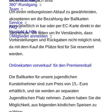
De Tanzschule
leider nicht möglich sind!
360°-Rundgang
Team
Um einen reibungslosen Ablauf zu gewährleisten,
akzeptieren wir die Bezahlung der Ballkarten
Service
ausschließlich in bar oder per EC-Karte direkt in der
FAQ
kontakt & hilfe
Tanzschule. Wir bitten um Ihr Verständnis, dass
Mitglieder anmelden
Vorbestellungen und Rückgaben nicht möglich sind,
da mit dem Kauf die Plätze fest für Sie reserviert
werden.
Onlinekarten vorverkauf für den Premierenball
Die Ballkarten für unsere jugendlichen
Kursteilnehmer sind zum Preis von 15,- Euro
erhältlich, und sie werden an separaten
Jugendtischen Platz nehmen. Zudem haben Sie die
Möglichkeit, aus folgenden köstlichen Speisen zu
wählen: