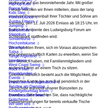
Vorfreude auf das bevorstehende Jahr. Mit großer
HipHop Kids
Dance Kids
Freude möchten wir Ihnen mitteilen, dass der lang
Kids Step
ersehnte Premierenball Ihrer Töchter und Söhne am
Fitness Dance
Zumba Fitness
Samstag, den 11. Juli 2026 Einlass ab 18:15 Uhr, im
Jumping
festlichen Ambiente des Ludwigsburg Forum am
Zumba Kids
Steppkurs
Schlosspark stattfinden wird.
Sonderkurse
Hochzeitskurse
Discofox
Wir empfehlen Ihnen, sich im Voraus abzusprechen
Salsa
und gemeinschaftlich Karten zu erwerben, wenn Sie
Tango Argentino
Linedance
den Wunsch haben, mit Familienmitgliedern und
West Coast Swing
anderen Eltern an einem Tisch zu sitzen.
Rock’n’Roll
Privatstunden
Selbstverständlich besteht auch die Möglichkeit, die
Events
begehrten Karten bis zum Ball persönlich in der
Erwachsene & Jugendliche
Tanztee am Dienstag
Tanzschule während unserer Bürozeiten zu
Kindergeburtstag feiern
erwerben. Bitte beachten Sie, dass nachträgliche
Eventlocation mieten
Gutscheine
Platzreservierungen für bereits verkaufte Tische
Wir über uns