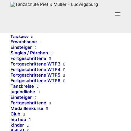
Tanzkurse
Month: September 2024
Erwachsene
Einsteiger
Singles / Pärchen
Fortgeschrittene
Fortgeschrittene WTP3
Fortgeschrittene WTP4
Fortgeschrittene WTP5
Fortgeschrittene WTP6
Tanzkreise
jugendliche
Einsteiger
Fortgeschrittene
Medaillenkurse
Club
hip hop
Prinzessinnen-Tag
kinder
Ballett