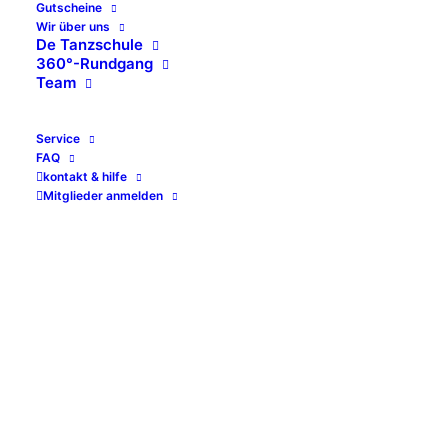
Gutscheine
Dort werden sie vom königlichen
Wir über uns
Tanzpersonal in Empfang genommen.
De Tanzschule
360°-Rundgang
Nach einer herzlichen Begrüßung durch
Team
die Tanzlehrerinnen verteilen sich die
Kinder im Schloss, in dem getanzt,
Service
gesungen und vor allem gelacht wird,
FAQ
derweil sich die Eltern vom königlichen
kontakt & hilfe
Hofstaat betreut und mit allerlei fürstlichen
Mitglieder anmelden
Köstlichkeiten und Drinks versorgt sehen.
Es wird ein toller Tag werden, die Tickets
gibt es in der Tanzschule.
Eintritt:
Kinder über 3 Jahre VVK: 6,00 Euro,
Tageskasse: 7,50 Euro, Erwachsene 5,00
Euro Tageskasse: 6,50 Euro