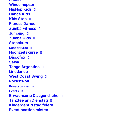
29.09.2024
Windelhopser
HipHop Kids
Es war einmal eine kleine Prinzessin. Sie
Dance Kids
lebte glücklich und zufrieden in einem
Kids Step
Fitness Dance
großen rosa Schloss mitten im Königreich
Zumba Fitness
Ludwigsburg. Einmal im Jahr lud sie alle
Jumping
Zumba Kids
Prinzessinnen, Prinzen, Burgfräulein und
Steppkurs
tapferen Ritter in ihr Schloss ein und sie
Sonderkurse
feiern ein gewaltiges Fest.
Hochzeitskurse
Discofox
… Ja, liebe Eltern und Kids – und so findet
Salsa
auch am 29. September ab 11:30 Uhr
Tango Argentino
wieder der „große Prinzessinnen-Tag“ in
Linedance
West Coast Swing
der Tanzschule statt. Mit viel Glitzer an
Rock’n’Roll
den Wänden, mit Rosen auf den Tischen
Privatstunden
und mit rosa Tüll, soweit das Auge reicht.
Events
Erwachsene & Jugendliche
Um 11:30 Uhr öffnen sich die Tanzschul-
Tanztee am Dienstag
Tore, die jungen Prinzessinnen und
Kindergeburtstag feiern
Eventlocation mieten
Prinzen stürmen in das Tanzschulschloss.