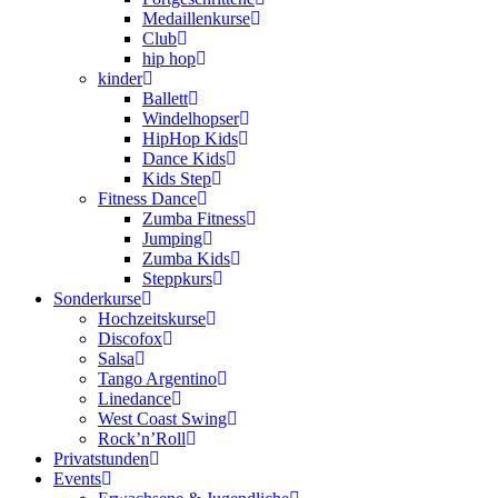
Medaillenkurse
Club
hip hop
kinder
Ballett
Windelhopser
HipHop Kids
Dance Kids
Kids Step
Fitness Dance
Zumba Fitness
Jumping
Zumba Kids
Steppkurs
Sonderkurse
Hochzeitskurse
Discofox
Salsa
Tango Argentino
Linedance
West Coast Swing
Rock’n’Roll
Privatstunden
Events