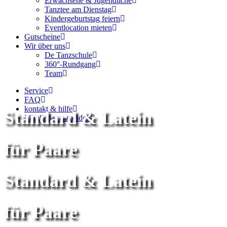
Erwachsene & Jugendliche
Tanztee am Dienstag
Kindergeburtstag feiern
Eventlocation mieten
Gutscheine
Wir über uns
De Tanzschule
360°-Rundgang
Team
Service
FAQ
kontakt & hilfe
Standard & Latein
Mitglieder anmelden
für Paare
Standard & Latein
für Paare