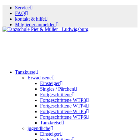
Service
FAQ
kontakt & hilfe
Mitglieder anmelden
Tanzkurse
Erwachsene
Einsteiger
Singles / Pärchen
Fortgeschrittene
Fortgeschrittene WTP3
Fortgeschrittene WTP4
Fortgeschrittene WTP5
Fortgeschrittene WTP6
Tanzkreise
jugendliche
Einsteiger
Fortgeschrittene