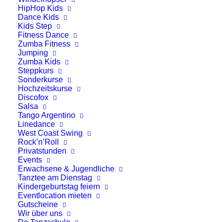
HipHop Kids
Dance Kids
Kids Step
Fitness Dance
Zumba Fitness
Jumping
Zumba Kids
Steppkurs
Sonderkurse
Galaball 19.12.2026
Hochzeitskurse
Discofox
Salsa
Seit über 30 Jahren: Der Ludwigsburger
Tango Argentino
Linedance
Galaball
West Coast Swing
Rock’n’Roll
Freuen Sie sich auf einen
Privatstunden
Events
unvergesslichen, festlichen Galaabend
Erwachsene & Jugendliche
voller besonderer Highlights. Erleben Sie
Tanztee am Dienstag
Kindergeburtstag feiern
beeindruckende Shows der Extraklasse,
Eventlocation mieten
mitreißende Live-Musik von den
Air
Gutscheine
Wir über uns
Bubble
sowie ein exklusives Ambiente,