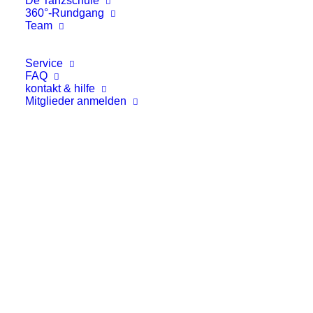
De Tanzschule
360°-Rundgang
das zum Genießen und Verweilen einlädt.
Team
Gemeinsam mit Ihnen möchten wir einen
Service
Abend voller Eleganz, Freude und
FAQ
besonderer Momente verbringen.
kontakt & hilfe
Mitglieder anmelden
Wir freuen uns sehr darauf, Sie
willkommen zu heißen!
-> Zur Online-Kartenbestellung:
Natascha & Peter del Fabro mit Team