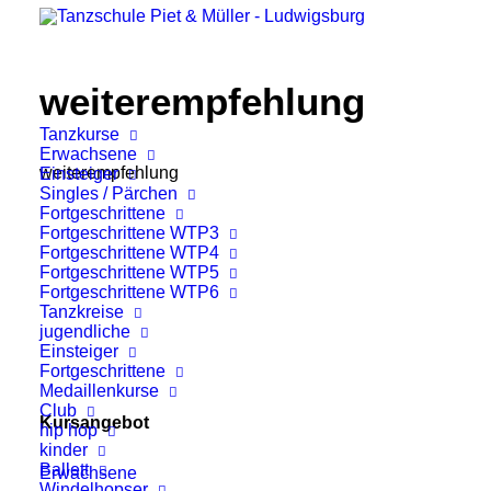
weiterempfehlung
Tanzkurse
Erwachsene
weiterempfehlung
Einsteiger
Singles / Pärchen
Fortgeschrittene
Fortgeschrittene WTP3
Fortgeschrittene WTP4
Fortgeschrittene WTP5
Fortgeschrittene WTP6
Tanzkreise
jugendliche
Einsteiger
Fortgeschrittene
Medaillenkurse
Club
Kursangebot
hip hop
kinder
Ballett
Erwachsene
Windelhopser