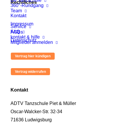
De Tanzschule
Rechtliches
360°-Rundgang
Team
Kontakt
Impressum
Service
FAQ
AGBs
kontakt & hilfe
Datenschutz
Mitglieder anmelden
Kontakt
ADTV Tanzschule Piet & Müller
Oscar-Walcker-Str. 32-34
71636 Ludwigsburg