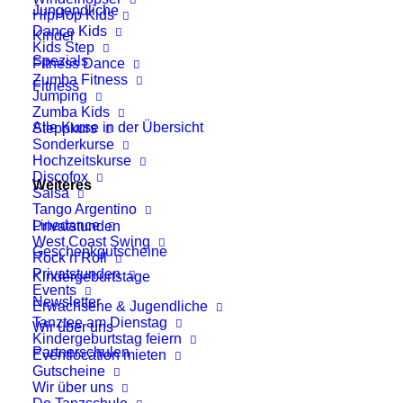
Jungendliche
HipHop Kids
Dance Kids
Kinder
Kids Step
Spezials
Fitness Dance
Zumba Fitness
Fitness
Jumping
Zumba Kids
Alle Kurse in der Übersicht
Steppkurs
Sonderkurse
Hochzeitskurse
Discofox
Weiteres
Salsa
Tango Argentino
Linedance
Privatstunden
West Coast Swing
Geschenkgutscheine
Rock’n’Roll
Privatstunden
Kindergeburtstage
Events
Newsletter
Erwachsene & Jugendliche
Tanztee am Dienstag
Wir über uns
Kindergeburtstag feiern
Partnerschulen
Eventlocation mieten
Gutscheine
Wir über uns