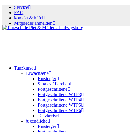
Service
FAQ
kontakt & hilfe
Mitglieder anmelden
Tanzkurse
Erwachsene
Einsteiger
Singles / Pärchen
Fortgeschrittene
Fortgeschrittene WTP3
Fortgeschrittene WTP4
Fortgeschrittene WTP5
Fortgeschrittene WTP6
Tanzkreise
jugendliche
Einsteiger
Fortgeschrittene