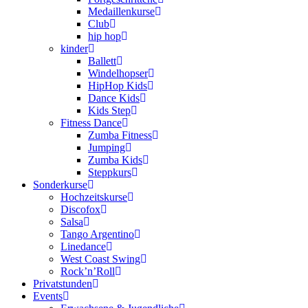
Medaillenkurse
Club
hip hop
kinder
Ballett
Windelhopser
HipHop Kids
Dance Kids
Kids Step
Fitness Dance
Zumba Fitness
Jumping
Zumba Kids
Steppkurs
Sonderkurse
Hochzeitskurse
Discofox
Salsa
Tango Argentino
Linedance
West Coast Swing
Rock’n’Roll
Privatstunden
Events