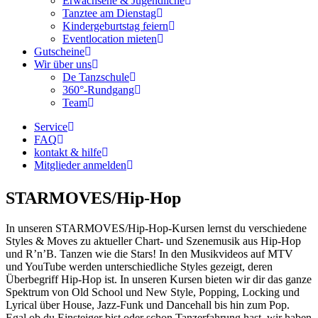
Erwachsene & Jugendliche
Tanztee am Dienstag
Kindergeburtstag feiern
Eventlocation mieten
Gutscheine
Wir über uns
De Tanzschule
360°-Rundgang
Team
Service
FAQ
kontakt & hilfe
Mitglieder anmelden
STARMOVES/Hip-Hop
In unseren STARMOVES/Hip-Hop-Kursen lernst du verschiedene
Styles & Moves zu aktueller Chart- und Szenemusik aus Hip-Hop
und R’n’B. Tanzen wie die Stars! In den Musikvideos auf MTV
und YouTube werden unterschiedliche Styles gezeigt, deren
Überbegriff Hip-Hop ist. In unseren Kursen bieten wir dir das ganze
Spektrum von Old School und New Style, Popping, Locking und
Lyrical über House, Jazz-Funk und Dancehall bis hin zum Pop.
Egal ob du Einsteiger bist oder schon Tanzerfahrung hast, wir haben