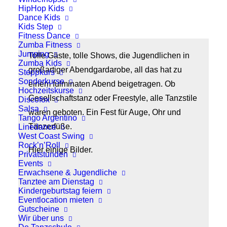
HipHop Kids
Dance Kids
Kids Step
Fitness Dance
Zumba Fitness
Jumping
Tolle Gäste, tolle Shows, die Jugendlichen in
Zumba Kids
großartiger Abendgardarobe, all das hat zu
Steppkurs
Sonderkurse
einem fulminaten Abend beigetragen. Ob
Hochzeitskurse
Gesellschaftstanz oder Freestyle, alle Tanzstile
Discofox
Salsa
waren geboten. Ein Fest für Auge, Ohr und
Tango Argentino
Tänzerfüße.
Linedance
West Coast Swing
Rock’n’Roll
Hier einige Bilder.
Privatstunden
Events
Erwachsene & Jugendliche
Tanztee am Dienstag
Kindergeburtstag feiern
Eventlocation mieten
Gutscheine
Wir über uns