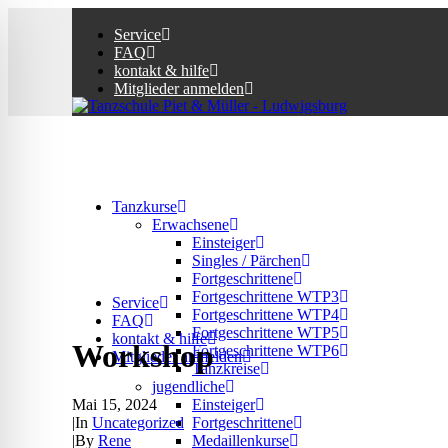
Service
FAQ
kontakt & hilfe
Mitglieder anmelden
Tanzkurse
Erwachsene
Einsteiger
Singles / Pärchen
Fortgeschrittene
Fortgeschrittene WTP3
Service
Fortgeschrittene WTP4
FAQ
Fortgeschrittene WTP5
kontakt & hilfe
Workshop
Fortgeschrittene WTP6
Mitglieder anmelden
Tanzkreise
jugendliche
Mai 15, 2024
Einsteiger
|
In
Uncategorized
Fortgeschrittene
|
By
Rene
Medaillenkurse