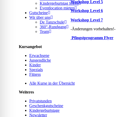
Workshop Level 5
Kindergeburtstag feiern
Eventlocation mieten
Workshop Level 6
Gutscheine
Wir über uns
Workshop Level 7
De Tanzschule
360°-Rundgang
-Änderungen vorbehalten!-
Team
Pfingstprogramm Flyer
Kursangebot
Erwachsene
Jungendliche
Kinder
Spezials
Fitness
Alle Kurse in der Übersicht
Weiteres
Privatstunden
Geschenkgutscheine
Kindergeburtstage
Newsletter