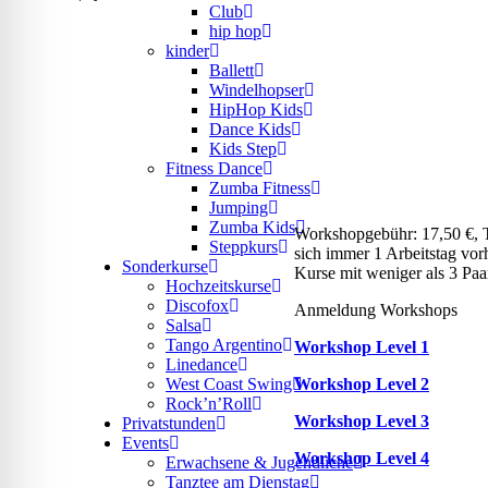
Club
hip hop
kinder
Ballett
Windelhopser
HipHop Kids
Dance Kids
Kids Step
Fitness Dance
Zumba Fitness
Jumping
Zumba Kids
Workshopgebühr: 17,50 €, Ta
Steppkurs
sich immer 1 Arbeitstag vor
Sonderkurse
Kurse mit weniger als 3 Paa
Hochzeitskurse
Discofox
Anmeldung Workshops
Salsa
Tango Argentino
Workshop Level 1
Linedance
Workshop Level 2
West Coast Swing
Rock’n’Roll
Workshop Level 3
Privatstunden
Events
Workshop Level 4
Erwachsene & Jugendliche
Tanztee am Dienstag