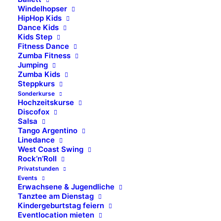
Windelhopser
HipHop Kids
Dance Kids
Kids Step
Fitness Dance
Zumba Fitness
Jumping
Zumba Kids
Steppkurs
Sonderkurse
Hochzeitskurse
Discofox
Salsa
Tango Argentino
Linedance
West Coast Swing
Rock’n’Roll
Privatstunden
Events
Erwachsene & Jugendliche
Tanztee am Dienstag
Kindergeburtstag feiern
Eventlocation mieten