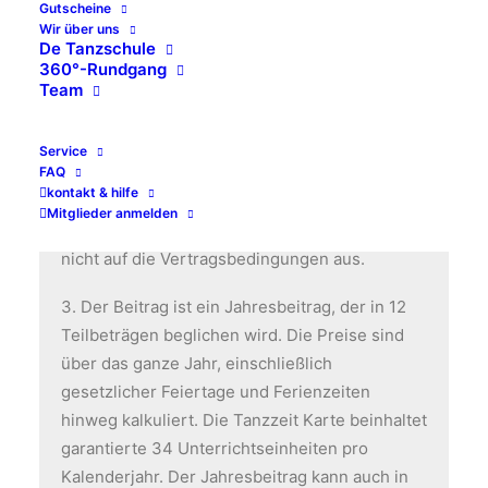
Gutscheine
Wir über uns
2. Tanzzeitmitglieder können alle angebotenen
De Tanzschule
Kurse (außer Workshops oder alle nicht
360°-Rundgang
dauerhaft angebotene Kurse) der Tanzschule
Team
ohne zusätzlichen Beitrag besuchen, sofern
Sie sich rechtzeitig angemeldet haben.
Service
FAQ
Personelle und terminliche Änderungen
kontakt & hilfe
bleiben
Mitglieder anmelden
der Tanzschule vorbehalten und wirken sich
nicht auf die Vertragsbedingungen aus.
3. Der Beitrag ist ein Jahresbeitrag, der in 12
Teilbeträgen beglichen wird. Die Preise sind
über das ganze Jahr, einschließlich
gesetzlicher Feiertage und Ferienzeiten
hinweg kalkuliert. Die Tanzzeit Karte beinhaltet
garantierte 34 Unterrichtseinheiten pro
Kalenderjahr. Der Jahresbeitrag kann auch in