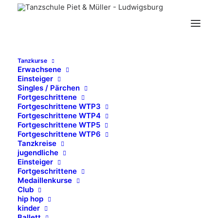
allgemeine
geschäftsbedingungen
Tanzkurse
Erwachsene
Einsteiger
Singles / Pärchen
Fortgeschrittene
Fortgeschrittene WTP3
Fortgeschrittene WTP4
Fortgeschrittene WTP5
Fortgeschrittene WTP6
Tanzkreise
jugendliche
Einsteiger
Fortgeschrittene
Medaillenkurse
Club
hip hop
kinder
Ballett