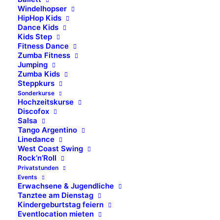
Windelhopser
HipHop Kids
Dance Kids
Kids Step
Fitness Dance
Zumba Fitness
Jumping
Allgemeine
Zumba Kids
Steppkurs
Geschäftsbedingungen
Sonderkurse
Hochzeitskurse
Discofox
der Tanzschule Piet & Müller
Salsa
Tango Argentino
1. Die Zahlung der Gebühren erfolgt
Linedance
West Coast Swing
ausschließlich im Einzugsverfahren. Eine
Rock’n’Roll
Anpassung der Beiträge auf Grund gestiegener
Privatstunden
Kosten
Events
Erwachsene & Jugendliche
(z.B. Miete, Energiekosten, steuerlichen
Tanztee am Dienstag
Änderungen …) kann zum 01. jedes Monats
Kindergeburtstag feiern
erfolgen.
Eventlocation mieten